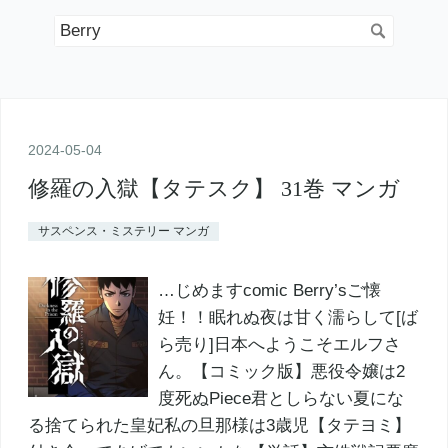
2024
-
05
-
04
修羅の入獄【タテスク】 31巻 マンガ
サスペンス・ミステリー マンガ
…じめますcomic Berry’sご懐
妊！！眠れぬ夜は甘く濡らして[ば
ら売り]日本へようこそエルフさ
ん。【コミック版】悪役令嬢は2
度死ぬPiece君としらない夏にな
る捨てられた皇妃私の旦那様は3歳児【タテヨミ】