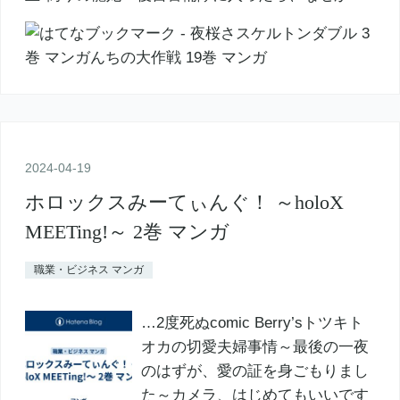
2024
-
04
-
19
ホロックスみーてぃんぐ！ ～holoX
MEETing!～ 2巻 マンガ
職業・ビジネス マンガ
…2度死ぬcomic Berry’sトツキト
オカの切愛夫婦事情～最後の一夜
のはずが、愛の証を身ごもりまし
た～カメラ、はじめてもいいです