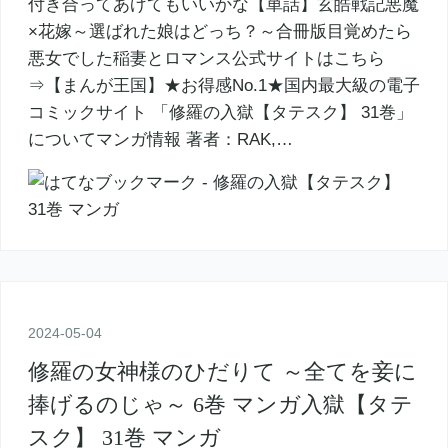
付き合ってあげてもいいかな【単話】玄皓戦記悪魔
×花嫁～選ばれた娘はどっち？～合冊版目覚めたら
悪女でした稲妻とロマンス公式サイトはこちら
⇒【まんが王国】★お得感No.1★国内最大級の電子
コミックサイト 「修羅の入獄【タテスク】 31巻」
についてマンガ情報 著者：RAK,…
2024
-
05
-
04
修羅の女神様のひだりて ～全てを妾に
捧げるのじゃ～ 6巻 マンガ入獄【タテ
スク】 31巻 マンガ