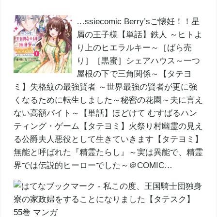
…ssiecomic Berry’sご懐妊！！星
屑の王子様【単話】鉄人 ～ヒトよ
り上のヒエラルキー～［ばら売
り］［黒蜜］シェアハウス～一つ
屋根の下で三角関係～【タテヨ
ミ】失格紋の最強賢者 ～世界最強の賢者が更に強
くなるために転生しました～秘密の花園～夫に言え
ない高額バイト～【単話】ほどけて むすばるハン
ティング・ゲーム【タテヨミ】火祭り村幽霊の見え
る公爵夫人悪役として生きていきます【タテヨミ】
無能と呼ばれた『精霊たらし』～実は異能で、精霊
界では伝説的ヒーローでした～＠COMIC…