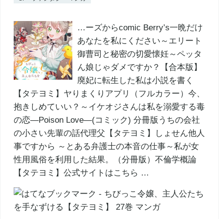
…ーズからcomic Berry’s一晩だけ
あなたを私にください～エリート
御曹司と秘密の切愛懐妊～ペッタ
ん娘じゃダメですか？【合本版】
廃妃に転生した私は小説を書く
【タテヨミ】ヤりまくりアプリ（フルカラー）今、
抱きしめていい？～イケオジさんは私を溺愛する毒
の恋―Poison Love―(コミック) 分冊版うちの会社
の小さい先輩の話代理父【タテヨミ】しょせん他人
事ですから ～とある弁護士の本音の仕事～私が女
性用風俗を利用した結果。（分冊版）不倫学概論
【タテヨミ】公式サイトはこちら …