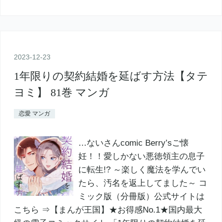
2023
-
12
-
23
1年限りの契約結婚を延ばす方法【タテ
ヨミ】 81巻 マンガ
恋愛 マンガ
…ないさんcomic Berry’sご懐
妊！！愛しかない悪徳領主の息子
に転生!? ～楽しく魔法を学んでい
たら、汚名を返上してました～ コ
ミック版（分冊版）公式サイトは
こちら ⇒【まんが王国】★お得感No.1★国内最大