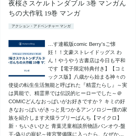
夜桜さスケルトンダブル 3巻 マンガん
ちの大作戦 19巻 マンガ
アクション・アドベンチャー マンガ
…す連載版comic Berry’sご懐
妊！！文豪ストレイドッグス わ
ん！やうやう古書店は今日も平和
です【電子限定特典付き】【コミ
ックス版】八歳から始まる神々の
使徒の転生生活無能と呼ばれた『精霊たらし』～実
は異能で、精霊界では伝説的ヒーローでした～＠
COMICどんなおっぱいがお好きですか？ キミの好
きなおっぱいがきっと見つかるアンソロジー僕の家
族を紹介します犬猿ラブリーぱんち【マイクロ】
新・ちいさいひと 青葉児童相談所物語バンオウ-盤
王-偽りの寵妃～後宮警備隊に入ったら、なぜか…