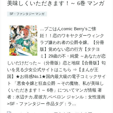
美味しくいただきます！～ 6巻 マンガ
SF・ファンタジー マンガ
…プごはんcomic Berry’sご懐
妊！！恋のワキヤクダーウィンク
ラブ嫌われ者の公爵令嬢。【分冊
版】覚めない恋の行方【タテヨ
ミ】29歳の不・純愛 ～あなたが恋
しいだけだった～（分冊版）恋と地獄【合冊版】匂
いを見る少女公式サイトはこちら ⇒【まんが王
国】★お得感No.1★国内最大級の電子コミックサイ
ト 「悪食令嬢と狂血公爵 ～その魔物、私が美味し
くいただきます！～ 6巻」についてマンガ情報 著
者：水辺チカ,星彼方,ペペロン ジャンル：女性漫画
>SF・ファンタジー 作品タグ：ラ…