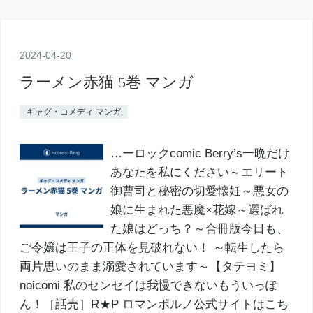
2024
-
04
-
20
ラーメン赤猫 5巻 マンガ
ギャグ・コメディ マンガ
…ーロックcomic Berry’s一晩だけ
あなたを私にください～エリート
御曹司と秘密の切愛懐妊～悪女の
娘に生まれた悪魔×花嫁～選ばれ
た娘はどっち？～合冊版今日も、
ご令嬢は王子の正体を見破れない！ ～転生したら
両片思いのまま溺愛されています～【タテヨミ】
noicomi 私のセンセイは我慢できないもういっぽ
ん！［話売］R★P ロマンポルノ公式サイトはこち