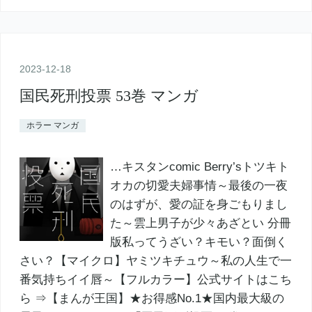
2023
-
12
-
18
国民死刑投票 53巻 マンガ
ホラー マンガ
…キスタンcomic Berry’sトツキト
オカの切愛夫婦事情～最後の一夜
のはずが、愛の証を身ごもりまし
た～雲上男子が少々あざとい 分冊
版私ってうざい？キモい？面倒く
さい？【マイクロ】ヤミツキチュウ～私の人生で一
番気持ちイイ唇～【フルカラー】公式サイトはこち
ら ⇒【まんが王国】★お得感No.1★国内最大級の