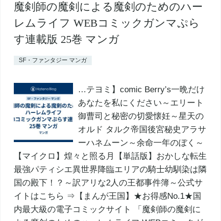
魔剣師の魔剣による魔剣のためのハー
レムライフ WEBコミックガンマぷら
す連載版 25巻 マンガ
SF・ファンタジー マンガ
…テヨミ】comic Berry’s一晩だけ
あなたを私にください～エリート
御曹司と秘密の切愛懐妊～星天の
オルド タルク帝国後宮秘史アラサ
ーハネムーン～余命一年のぼく～
【マイクロ】煌々と照る月【単話版】おかしな転生
最強パティシエ異世界降臨エリアの騎士幼馴染は隣
国の殿下！？～訳アリな2人の王都事件簿～公式サ
イトはこちら ⇒【まんが王国】★お得感No.1★国
内最大級の電子コミックサイト 「魔剣師の魔剣に