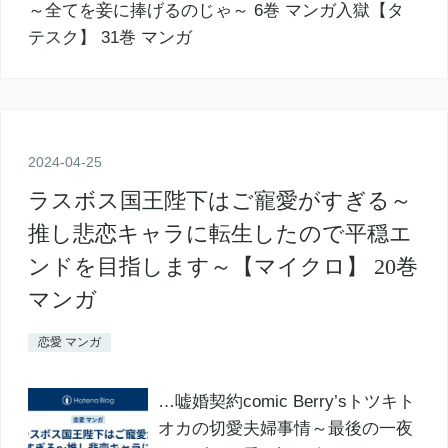
2024
-
04
-
25
ラスボス国王陛下はご寵愛がすぎる～
推し悲恋キャラに転生したので平穏エ
ンドを目指します～【マイクロ】 20巻
マンガ
恋愛 マンガ
…嘘婚契約comic Berry’sトツキト
オカの切愛夫婦事情～最後の一夜