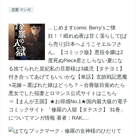
恋愛 マンガ
…じめますcomic Berry’sご懐
妊！！眠れぬ夜は甘く濡らして[ば
ら売り]日本へようこそエルフさ
ん。【コミック版】悪役令嬢は2
度死ぬPiece君としらない夏にな
る捨てられた皇妃私の旦那様は3歳児【タテヨミ】
付き合ってあげてもいいかな【単話】玄皓戦記悪魔
×花嫁～選ばれた娘はどっち？～合冊版目覚めたら
悪女でした稲妻とロマンス公式サイトはこちら
⇒【まんが王国】★お得感No.1★国内最大級の電子
コミックサイト 「修羅の入獄【タテスク】 31巻」
についてマンガ情報 著者：RAK,…