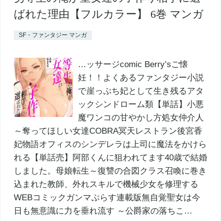
ばれた理由【フルカラー】 6巻 マンガ
SF・ファンタジー マンガ
…ッサージcomic Berry’sご懐
妊！！よくあるファンタジー小説
で崖っぷち妃として生き残るアタ
ックシンドローム類【単話】小悪
魔ワンコの甘やかし方処女仲介人
～奪ってほしい女達COBRA冥天レストラン後宮香
妃物語オフィスのシンデレラは上司に魔法をかけら
れる【単話売】阿部くんに狙われてます40歳で結婚
しました。母娘転生～復讐の合図クラス召喚に巻き
込まれた教師、外れスキルで機械少女を修理する
WEBコミックガンマぷらす連載版無自覚聖女は今
日も無意識に力を垂れ流す ～公爵家の落ちこ…