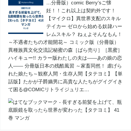
…分冊版）comic Berry’sご懐
妊！！これ以上は契約外です！
【マイクロ】異世界支配のスキル
テイカー ゼロから始める奴隷ハー
レムスキル？ ねぇよそんなもん！
～不遇者たちの才能開花～ コミック版（分冊版）
異種族異文化交流記秘蜜の森［ばら売り］［黒蜜］
ハイキュー!! カラー版わたしの夫は――あの娘の恋
人―― 分冊版日本の残酷風習 ～家畜同然！ 虐げら
れた娘たち～観察人間・生存人間【タテヨミ】【単
話版】たかが子爵嫡男に高貴な人たちがグイグイき
て困る@COMICリトライジュリエ…