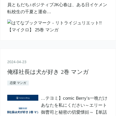
員ともだち♪ポジティブJK心春は、ある日イケメン
転校生の千夏と運命…
2024
-
04
-
23
俺様社長は犬が好き 2巻 マンガ
恋愛 マンガ
…テヨミ】comic Berry’s一晩だけ
あなたを私にください～エリート
御曹司と秘密の切愛懐妊～【単話