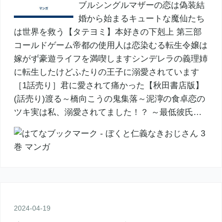
ブルシングルマザーの恋は偽装結
婚から始まるキュートな魔仙たち
は世界を救う【タテヨミ】本好きの下剋上 第三部
コールドゲーム帝都の使用人は恋染むる転生令嬢は
嫁がず豪遊ライフを満喫しますシンデレラの義理姉
に転生したけどふたりの王子に溺愛されています
［1話売り］君に愛されて痛かった【秋田書店版】
(話売り)渡る～橋向こうの鬼集落～泥濘の食卓恋の
ツキ実は私、溺愛されてました！？ ～最低彼氏…
2024
-
04
-
19