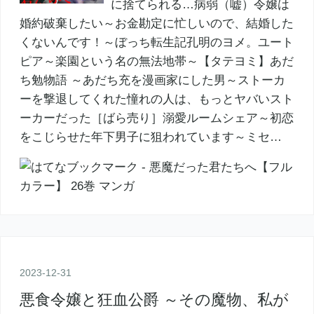
に捨てられる…病弱（嘘）令嬢は
婚約破棄したい～お金勘定に忙しいので、結婚した
くないんです！～ぼっち転生記孔明のヨメ。ユート
ピア～楽園という名の無法地帯～【タテヨミ】あだ
ち勉物語 ～あだち充を漫画家にした男～ストーカ
ーを撃退してくれた憧れの人は、もっとヤバいスト
ーカーだった［ばら売り］溺愛ルームシェア～初恋
をこじらせた年下男子に狙われています～ミセ…
2023
-
12
-
31
悪食令嬢と狂血公爵 ～その魔物、私が