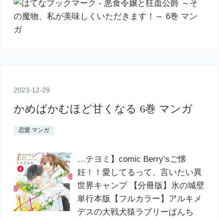
2023
-
12
-
29
かめばかむほど甘くなる 6巻 マンガ
恋愛 マンガ
…テヨミ】comic Berry’sご懐
妊！！愛してるって、言いたい異
世界キャンプ 【分冊版】氷の城壁
単行本版【フルカラー】アルキメ
デスの大戦犬猿ラブリーぱんち