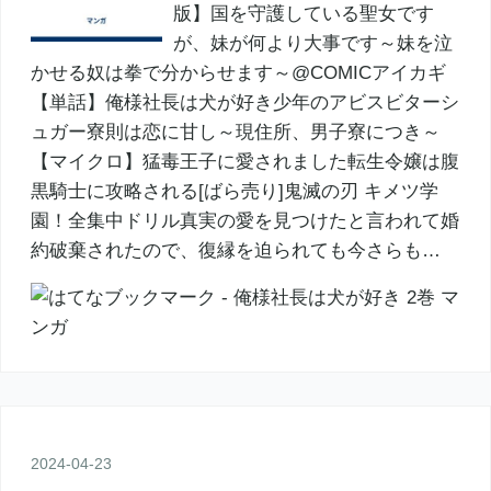
版】国を守護している聖女です
が、妹が何より大事です～妹を泣
かせる奴は拳で分からせます～@COMICアイカギ
【単話】俺様社長は犬が好き少年のアビスビターシ
ュガー寮則は恋に甘し～現住所、男子寮につき～
【マイクロ】猛毒王子に愛されました転生令嬢は腹
黒騎士に攻略される[ばら売り]鬼滅の刃 キメツ学
園！全集中ドリル真実の愛を見つけたと言われて婚
約破棄されたので、復縁を迫られても今さらも…
2024
-
04
-
23