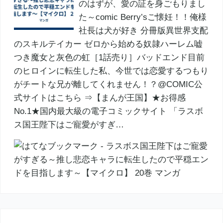
のはずが、愛の証を身ごもりまし
た～comic Berry’sご懐妊！！俺様
社長は犬が好き 分冊版異世界支配
のスキルテイカー ゼロから始める奴隷ハーレム嘘
つき魔女と灰色の虹［1話売り］バッドエンド目前
のヒロインに転生した私、今世では恋愛するつもり
がチートな兄が離してくれません！？@COMIC公
式サイトはこちら ⇒【まんが王国】★お得感
No.1★国内最大級の電子コミックサイト 「ラスボ
ス国王陛下はご寵愛がすぎ…