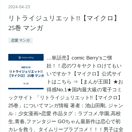
2024
-
04
-
23
リトライジュリエット!!【マイクロ】
25巻 マンガ
恋愛 マンガ
…単話売】comic Berry’sご懐
妊！！恋のワキヤクトロけてもい
いですか？【マイクロ】公式サイ
トはこちら ⇒【まんが王国】★お
得感No.1★国内最大級の電子コミ
ックサイト 「リトライジュリエット!!【マイクロ】
25巻」についてマンガ情報 著者：池山田剛, ジャン
ル：少女漫画>恋愛 作品タグ：ラブコメ,学園,高校
生,青春,ファンタジー GOちゃん最新作は恋心で初
カレを救う、タイムリープラブコメ！！！男子は全