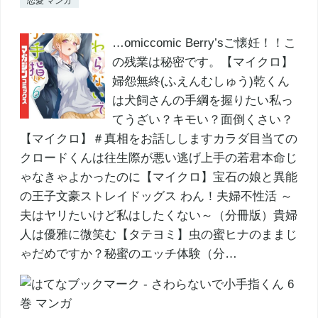
恋愛 マンガ
…omiccomic Berry’sご懐妊！！こ
の残業は秘密です。【マイクロ】
婦怨無終(ふえんむしゅう)乾くん
は犬飼さんの手綱を握りたい私っ
てうざい？キモい？面倒くさい？
【マイクロ】＃真相をお話ししますカラダ目当ての
クロードくんは往生際が悪い逃げ上手の若君本命じ
ゃなきゃよかったのに【マイクロ】宝石の娘と異能
の王子文豪ストレイドッグス わん！夫婦不性活 ～
夫はヤリたいけど私はしたくない～（分冊版）貴婦
人は優雅に微笑む【タテヨミ】虫の蜜ヒナのままじ
ゃだめですか？秘蜜のエッチ体験（分…